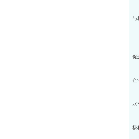
五
与
三
按
促
一
企
二
水
三
极