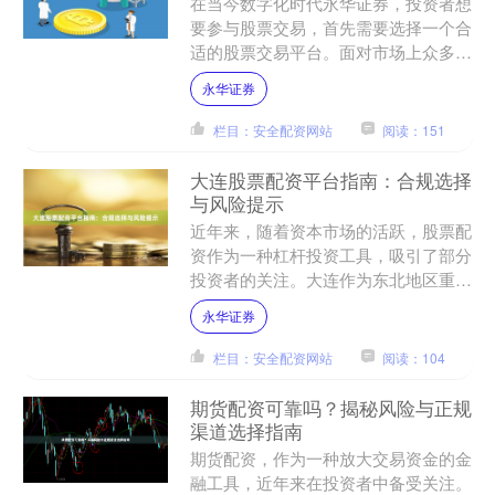
在当今数字化时代永华证券，投资者想
要参与股票交易，首先需要选择一个合
适的股票交易平台。面对市场上众多的
券商和交易软件，许多新手投资者往往
永华证券
会感到困惑。本文将为您梳....
栏目：安全配资网站
阅读：151
大连股票配资平台指南：合规选择
与风险提示
近年来，随着资本市场的活跃，股票配
资作为一种杠杆投资工具，吸引了部分
投资者的关注。大连作为东北地区重要
的金融中心，也涌现出不少股票配资平
永华证券
台。然而永华证券，配资业....
栏目：安全配资网站
阅读：104
期货配资可靠吗？揭秘风险与正规
渠道选择指南
期货配资，作为一种放大交易资金的金
融工具，近年来在投资者中备受关注。