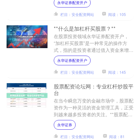
永华证券配资开户
杆倍数高而受到特定群体....
栏目：安全配资网站
阅读：105
**什么是加杠杆买股票？**
在股票投资领域永华证券配资开户，
“加杠杆买股票”是一种常见的操作方
式，指的是投资者通过借入资金来增加
投资本金，从而放大潜在收益（或亏
永华证券配资开户
损）的行为。简单来说，就是用....
栏目：安全配资网站
阅读：145
股票配资论坛网：专业杠杆炒股平
台
在当今瞬息万变的金融市场中，股票配
资作为一种灵活的资金管理工具，正受
到越来越多投资者的关注。**股票配资
论坛网**作为一家专业的杠杆炒股平
永华证券
台，致力于为投资者提供....
栏目：安全配资网站
阅读：81