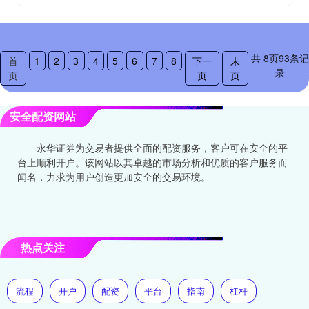
共
8
页
93
条记
首
1
2
3
4
5
6
7
8
下一
末
录
页
页
页
安全配资网站
永华证券为交易者提供全面的配资服务，客户可在安全的平
台上顺利开户。该网站以其卓越的市场分析和优质的客户服务而
闻名，力求为用户创造更加安全的交易环境。
热点关注
流程
开户
配资
平台
指南
杠杆