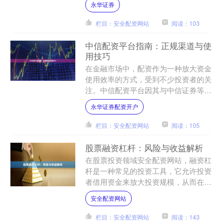
永华证券
一直是用户关注的焦点。本....
栏目：安全配资网站
阅读：103
中信配资平台指南：正规渠道与使
用技巧
在金融市场中，配资作为一种放大资金
使用效率的方式，受到不少投资者的关
注。中信配资平台因其与中信证券等知
名金融机构的关联性永华证券配资开
永华证券配资开户
户，常被投资者提及。本文将....
栏目：安全配资网站
阅读：105
股票融资杠杆：风险与收益解析
在股票投资领域安全配资网站，融资杠
杆是一种常见的投资工具，它允许投资
者借用资金来放大投资规模，从而在行
情向好时获得更高的收益。然而，杠杆
安全配资网站
也是一把双刃剑，既能放大....
栏目：安全配资网站
阅读：143