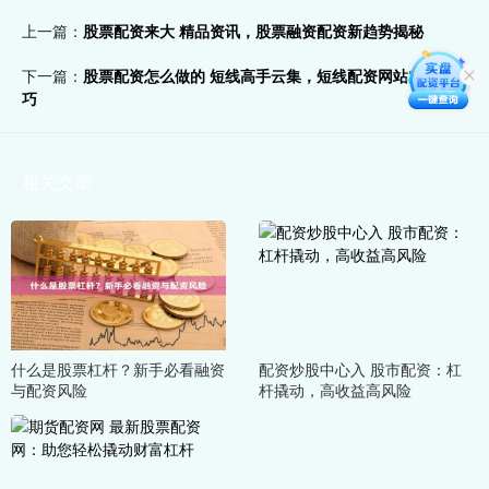
上一篇：
股票配资来大 精品资讯，股票融资配资新趋势揭秘
下一篇：
股票配资怎么做的 短线高手云集，短线配资网站实用技
巧
相关文章
什么是股票杠杆？新手必看融资
配资炒股中心入 股市配资：杠
与配资风险
杆撬动，高收益高风险