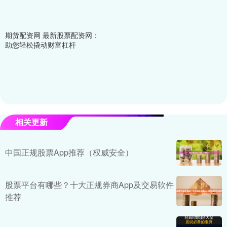
期货配资网 最新股票配资网：
助您轻松撬动财富杠杆
相关更新
中国正规股票App推荐（权威安全）
股票平台有哪些？十大正规券商App及交易软件
推荐