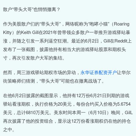
散户“带头大哥”也悄悄撤离？
作为美股散户们的“带头大哥”，网络昵称为“咆哮小猫”（Roaring
Kitty）的Keith Gill在2021年曾带领众多散户一举推升游戏驿站暴
涨，并随之引发一系列逼空狂潮。最近的6月2日，Gill在Reddit上
发布了一张截图，披露他持有相当大的游戏驿站股票和期权头
寸，再次引发散户大军的集结。
然而，周三游戏驿站期权市场的异动，
永华证券配资开户
让华尔
街策略师们猜测，“带头大哥”可能也在撤离战场了。
在他6月2日披露的截图显示，他持有12万份6月21日到期的游戏
驿站看涨期权，执行价格为20美元，每份合约买入价格为5.6754
美元，总计6810万美元。美东时间本周一（6月10日）晚间，GilL
再次披露了他的投资组合，显示这12万份看涨期权仍在他的持仓
之中。