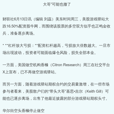
财联社6月13日讯（编辑 刘蕊）美东时间周三，美股游戏驿站大
跌16.50%配资股牛网，而围绕该股票的多空双方似乎也正鸣金收
兵，准备逐步离场。
* **杠杆放大亏损：**配资杠杆越高，亏损放大倍数越大。一旦市
场出现波动，投资者可能面临爆仓风险，损失全部本金。
一方面，美国做空机构香橼（Citron Research）周三在社交平台
X上宣布，已不再做空游戏驿站。
而另一方面，随着游戏驿站期权合约的交易量激增，在一些市场
参与者看来，美股散户们的“带头大哥”基思•吉尔（Keith Gill）可
能也已逐步离场，出售了他最近披露的部分游戏驿站期权头寸。
华尔街空头香橼停止做空