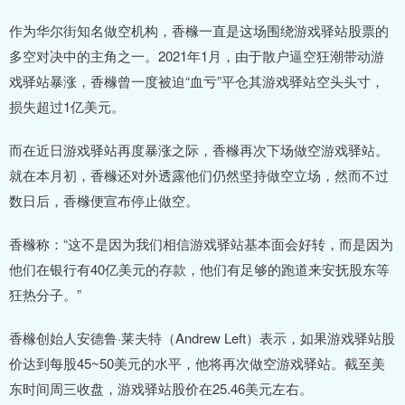
作为华尔街知名做空机构，香橼一直是这场围绕游戏驿站股票的
多空对决中的主角之一。2021年1月，由于散户逼空狂潮带动游
戏驿站暴涨，香橼曾一度被迫“血亏”平仓其游戏驿站空头头寸，
损失超过1亿美元。
而在近日游戏驿站再度暴涨之际，香橼再次下场做空游戏驿站。
就在本月初，香橼还对外透露他们仍然坚持做空立场，然而不过
数日后，香橼便宣布停止做空。
香橼称：“这不是因为我们相信游戏驿站基本面会好转，而是因为
他们在银行有40亿美元的存款，他们有足够的跑道来安抚股东等
狂热分子。”
香橼创始人安德鲁·莱夫特（Andrew Left）表示，如果游戏驿站股
价达到每股45~50美元的水平，他将再次做空游戏驿站。截至美
东时间周三收盘，游戏驿站股价在25.46美元左右。