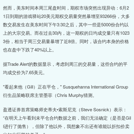
然而，美东时间本周三尾盘时间，期权市场突然出现异动：6月2
1日到期的游戏驿站20美元期权交易量突然暴增至93266份，大多
数交易发生在美东时间下午3:30之后，其中一些是5000份合约以
上的大宗交易。而在过去30内，这一期权的日均成交量只有1023
3份，相当于周三交易量暴增了近8倍。同时，该合约本身的价格
也在盘中下跌了40%以上。
据Trade Alert的数据显示，考虑到周三的交易量，这些合约的平
均成交价为7.65美元。
"看起来他（Gill）正在平仓，" Susquehanna International Group
衍生品策略联席主管墨菲（Chris Murphy猜测。
盈透证券首席策略师史蒂夫•索斯尼克（Steve Sosnick）表示：
“在明天上午看到未平仓合约数据之前，我们无法确定（是否是Gil
l进行了抛售），但除了他以外，我想象不出还有谁能以折扣价卖