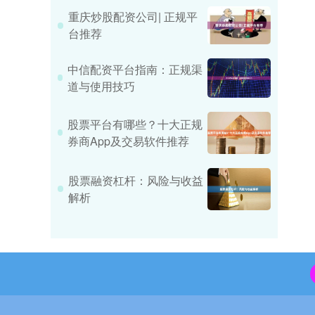
重庆炒股配资公司| 正规平
台推荐
中信配资平台指南：正规渠
道与使用技巧
股票平台有哪些？十大正规
券商App及交易软件推荐
股票融资杠杆：风险与收益
解析