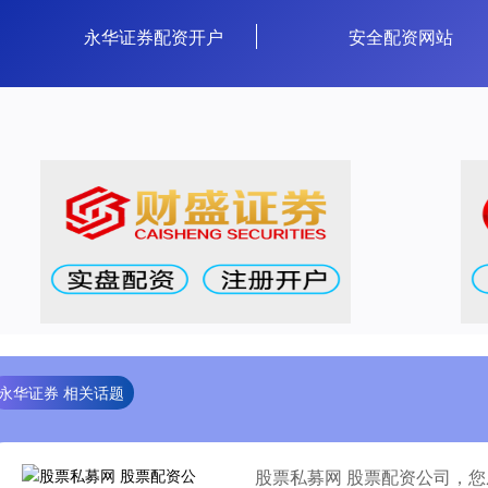
永华证券配资开户
安全配资网站
永华证券 相关话题
股票私募网 股票配资公司，