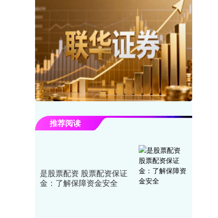
推荐阅读
是股票配资 股票配资保证
金：了解保障资金安全