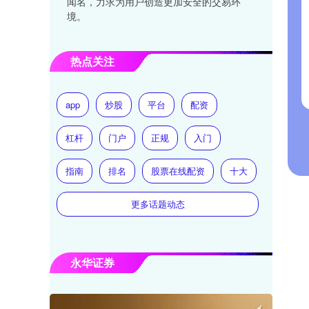
闻名，力求为用户创造更加安全的交易环
境。
热点关注
app
炒股
平台
配资
杠杆
门户
正规
入门
指南
排名
股票在线配资
十大
更多话题动态
永华证券