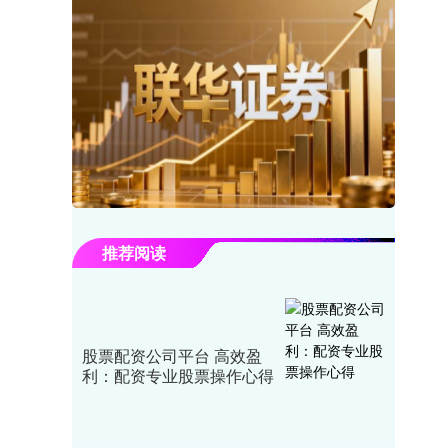
推荐阅读
股票配资公司平台 高效盈
利：配资专业股票操作心得