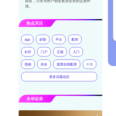
闻名，力求为用户创造更加安全的交易环
境。
热点关注
app
炒股
平台
配资
杠杆
门户
正规
入门
指南
排名
股票在线配资
十大
更多话题动态
永华证券