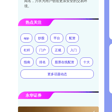
闻名，力求为用户创造更加安全的交易环
境。
热点关注
app
炒股
平台
配资
杠杆
门户
正规
入门
指南
排名
股票在线配资
十大
更多话题动态
永华证券