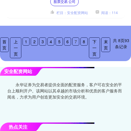
股票交易 公司
配资是向券商借钱炒股，放....
栏目：安全配资网站
阅读：114
共
8
页
93
首
上
1
2
3
4
5
6
7
8
下
末
条记录
页
一
一
页
页
页
安全配资网站
永华证券为交易者提供全面的配资服务，客户可在安全的平
台上顺利开户。该网站以其卓越的市场分析和优质的客户服务而
闻名，力求为用户创造更加安全的交易环境。
热点关注