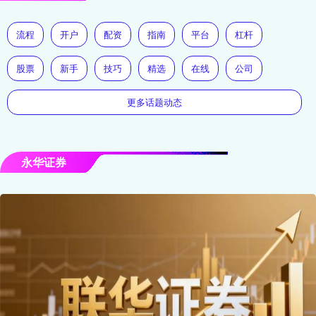
流程
开户
配资
指南
平台
杠杆
股票
新手
技巧
精选
在线
公司
更多话题动态
永华证券