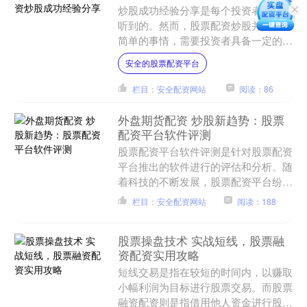
炒股成功经验分享是每个投资者都希望
听到的。然而，股票配资炒股并非一件
简单的事情，需要投资者具备一定的知
识和经验。以下是一些独家内幕，供投
安全的股票配资平台
资者参考。 我们的配资流....
栏目：安全配资网站
阅读：86
外盘期货配资 炒股新趋势：股票
配资平台软件评测
股票配资平台软件评测是针对股票配资
平台推出的软件进行的评估和分析。随
着科技的不断发展，股票配资平台纷纷
推出了各种各样的软件，用于提供更便
栏目：安全配资网站
阅读：188
捷、高效的股票配资服务。....
股票操盘技术 实战短线，股票融
资配资实用攻略
短线交易是指在较短的时间内，以赚取
小幅利润为目标进行股票交易。而股票
融资配资则是指借用他人资金进行股票