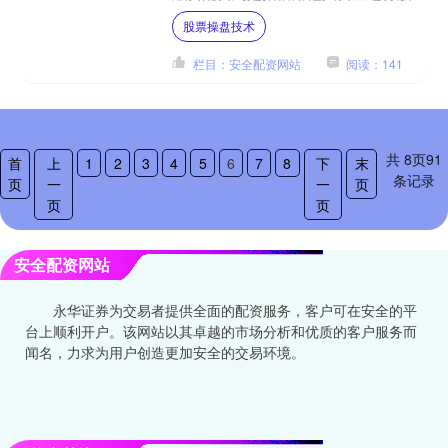
交易的一种方式。下面是一些实用的攻
股票操盘技术
略股票操盘技术，帮助你在....
栏目：安全配资网站
阅读：141
共
8
页
91
首
上
1
2
3
4
5
6
7
8
下
末
条记录
页
一
一
页
页
页
安全配资网站
永华证券为交易者提供全面的配资服务，客户可在安全的平
台上顺利开户。该网站以其卓越的市场分析和优质的客户服务而
闻名，力求为用户创造更加安全的交易环境。